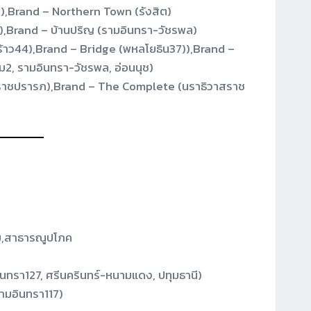
ล),Brand – Northern Town (รังสิต)
),Brand – บ้านปริญ (รามอินทรา-วัชรพล)
าว44),Brand – Bridge (พหลโยธิน37)),Brand –
2, รามอินทรา-วัชรพล, อ่อนนุช)
าชปรารภ),Brand – The Complete (นราธิวาสราช
ยม,สาธารณูปโภค
นทรา127, ศรีนครินทร์-หนามแดง, ปทุมธานี)
รามอินทรา117)