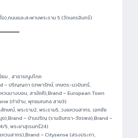
ื่อ),ถนนและสะพานพระราม 5 (วัดนครอินทร์)
ิเนียม , สาธารณูปโภค
d – ปริญญดา (เทพารักษ์, เกษตร-นวมินทร์,
หวนบางบอน, สามัคคี),Brand – European Town
rene (ท่าข้าม, พุทธมณฑล สาย3)
าลักษณ์, พระราม2, พระราม5, วงแหวนสาทร, เอกชัย
ช),Brand – บ้านปริญ (รามอินทรา-วัชรพล),Brand –
4/5, พระยาสุเรนทร์24)
วงแหวนสาทร),Brand – Citysense (สรงประภา,