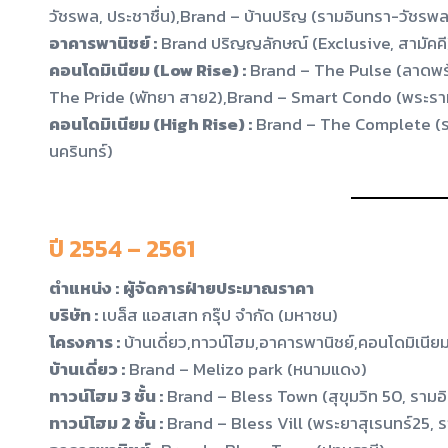
วัชรพล, ประชาชื่น),Brand – บ้านปริญ (รามอินทรา-วัชรพ
อาคารพานิชย์ :
Brand ปริญญลักษณ์ (Exclusive, สามัคคี
คอนโดมิเนียม (Low Rise) :
Brand – The Pulse (ลาดพร้
The Pride (พัทยา สาย2),Brand – Smart Condo (พระราม
คอนโดมิเนียม (High Rise) :
Brand – The Complete (ร
นครินทร์)
ปี 2554 – 2561
ตำแหน่ง :
ผู้จัดการฝ่ายประมาณราคา
บริษัท :
เบล็ส แอสเสท กรุ๊ป จำกัด (มหาชน)
โครงการ :
บ้านเดี่ยว,ทาวน์โฮม,อาคารพานิชย์,คอนโดมิเนี
บ้านเดี่ยว :
Brand – Melizo park (หนามแดง)
ทาวน์โฮม 3 ชั้น :
Brand – Bless Town (สุขุมวิท 50, รามอิ
ทาวน์โฮม 2 ชั้น :
Brand – Bless Vill (พระยาสุเรนทร์25, 