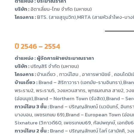
ตำแหน่ง :
ประมาณราคา
บริษัท :
อิตาเลี่ยน-ไทย จำกัด (มหาชน)
โครงการ :
BTS. (สายสุขุมวิท),MRTA (สายหัวลำโพง-บางซ
ปี 2546 – 2554
ตำแหน่ง :
ผู้จัดการฝ่ายประมาณราคา
บริษัท :
ปริญสิริ จำกัด (มหาชน)
โครงการ :
บ้านเดี่ยว , ทาวน์โฮม , อาคารพานิชย์ , คอนโดม
บ้านเดี่ยว :
Brand – สิริทาวารา (เอกมัย-รามอินทรา),Bran
พระราม2, พระราม5, วงแหวนสาทร, พุทธมณฑล สาย2, วงแ
(อ่อนนุช),Brand – Northern Town (รังสิต),Brand – Se
ทาวน์โฮม 3 ชั้น :
Brand – ปริญญลักษณ์ (นวมินทร์, อินทร
บางบอน, เพชรเกษม 69),Brand – European Town (อ่อนนุ
Sixnature (วิภาวดี60, เพชรเกษม69, กัลปพฤกษ์, เอกชัย6
ทาวน์โฮม 2 ชั้น :
Brand – ปริญญลักษณ์ ไลท์ (สามัคคี, 